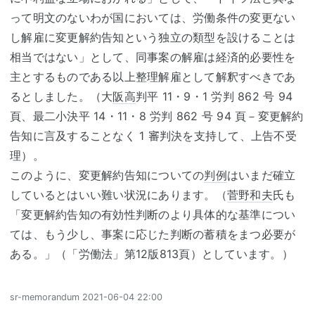
って明文のないわが国においては、労働条件の変更ない
し解雇に変更解約告知という独立の類型を設けることは
相当ではない」として、同事案の解雇は経済的必要性を
主とするものである以上整理解雇として解釈すべきであ
るとしました。（大
阪高
判平 11・9・1 労判 862 号 94
頁、最二小決平 14・11・8 労判 862 号 94 頁－変更解約
告知に言及することなく 1 審判決を支持して、上告不受
理）。
このように、変更解約告知についての
判例
はいまだ確立
しているとはいい難い状況にあります。（
菅野和夫
氏も
「変更解約告知の有効性判断のより具体的な基準につい
ては、もう少し、事案に応じた判断の蓄積をまつ必要が
ある。」（「労働法」第12版813頁）としています。）
sr-memorandum
2021-06-04 22:00