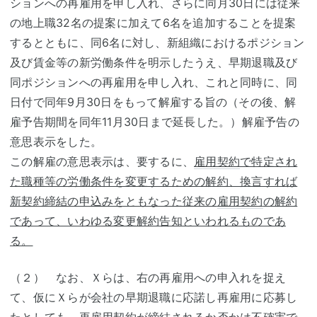
ションへの再雇用を申し入れ、さらに同月30日には従来
の地上職32名の提案に加えて6名を追加することを提案
するとともに、同6名に対し、新組織におけるポジション
及び賃金等の新労働条件を明示したうえ、早期退職及び
同ポジションへの再雇用を申し入れ、これと同時に、同
日付で同年9月30日をもって解雇する旨の（その後、解
雇予告期間を同年11月30日まで延長した。）解雇予告の
意思表示をした。
この解雇の意思表示は、要するに、
雇用契約
で特定され
た職種等の労働条件を変更するための解約、換言すれば
新契約締結の申込みをともなった従来の
雇用契約
の解約
であって、いわゆる変更解約告知といわれるものであ
る。
（２） なお、Ｘらは、右の再雇用への申入れを捉え
て、仮にＸらが会社の早期退職に応諾し再雇用に応募し