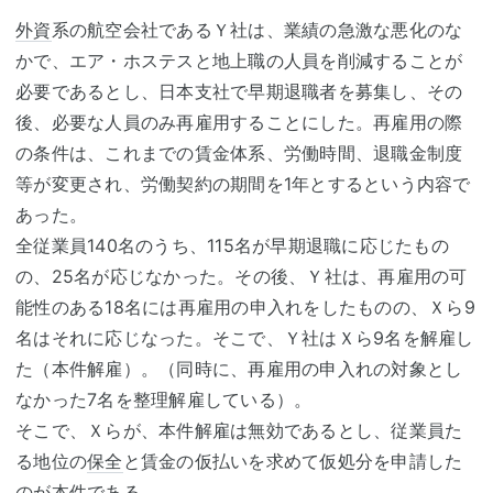
外資
系の航空会社であるＹ社は、業績の急激な悪化のな
かで、エア・ホステスと地上職の人員を削減することが
必要であるとし、日本支社で早期退職者を募集し、その
後、必要な人員のみ再雇用することにした。再雇用の際
の条件は、これまでの賃金体系、労働時間、退職金制度
等が変更され、労働契約の期間を1年とするという内容で
あった。
全従業員140名のうち、115名が早期退職に応じたもの
の、25名が応じなかった。その後、Ｙ社は、再雇用の可
能性のある18名には再雇用の申入れをしたものの、Ｘら9
名はそれに応じなった。そこで、Ｙ社はＸら9名を解雇し
た（本件解雇）。（同時に、再雇用の申入れの対象とし
なかった7名を整理解雇している）。
そこで、Ｘらが、本件解雇は無効であるとし、従業員た
る地位の
保全
と賃金の仮払いを求めて仮処分を申請した
のが本件である。