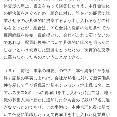
体交渉の席上、書面をもって回答したうえ、本件合理化
の解決策をさぐるため、組合に対し、誰をどの部署で就
業させるのか具体的に提案するよう申し入れるなどの対
応をとったが、組合は、Ｘら全員の従前の雇用条件での
雇用継続を終始一貫前提とし、会社がこれに応じないの
であれば、配置転換先について具体的に氏名を明らかに
しないという硬直した態度をとったため、実質的な交渉
に至らなかったものということができる。
（６） 前記「事案の概要」の中の「本件紛争に至る経
緯」記載の事実によれば、会社が18名に対して新労働条
件を示して早期退職及び新ポジション（地上職13名、エ
アホステス5名）への再雇用を申し入れた時点では、地上
職の募集人員は新たに追加した分も含めて残り13名に過
ぎなかったのであり、この事態は、本件合理化案に基づ
いて任意に退職したうえで再雇用を申し入れた従業員か