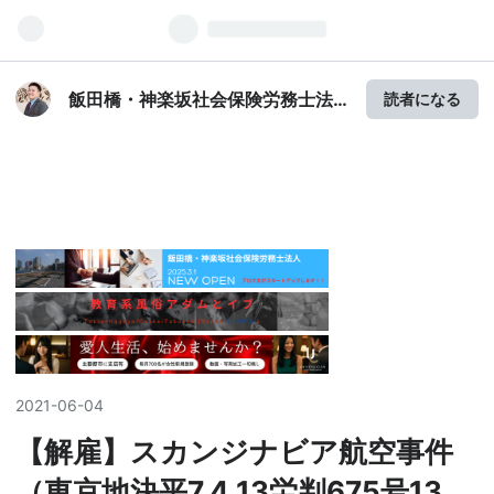
飯田橋・神楽坂社会保険労務士法
読者になる
人 川口正倫のブログ
2021
-
06
-
04
【解雇】スカンジナビア航空事件
（東京地決平7.4.13労判675号13