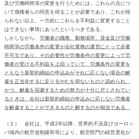
及び労働時間等の変更を行うためには、これらの点につ
いて債権者らの同意を得ることが必要であり、これが得
られない以上、一方的にこれらを不利益に変更すること
はできない事情にあったというべきである。
しかしながら、
労働者の職務、勤務場所、賃金及び労働
時間等の労働条件の変更が会社業務の運営にとって必要
不可欠であり、その必要性が労働条件の変更によって労
働者が受ける不利益を上回っていて、労働条件の変更を
ともなう新契約締結の申込みがそれに応じない場合の解
雇を正当化するに足りるやむを得ないものと認められ、
かつ、解雇を回避するための努力が十分に尽くされてい
るときは、会社は新契約締結の申込みに応じない労働者
を解雇することができるものと解するのが相当である。
（２） 会社は、平成2年以降、世界的不況及びヨーロッ
バ域内の航空
規制緩和
等により、航空部門の経営悪化が