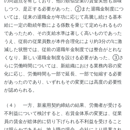
の問題点を有しており、他の類似企業の賃金実態も加味
しつつ、是正する必要があった、②また退職金制度につ
いては、従来の退職金が年功に応じて高騰し続ける基本
給に一定の勤続年数による係数を乗じて定められるもの
であったため、その支給水準は著しく高いものであった
うえ、従前の従業員数が本件合理化により約3分の1に激
減した状態では、従前の退職年金制度では整合がとれな
くなり、新しい退職金制度を設ける必要があった、③さ
らに労働時間については、新組織における業務内容の変
化に応じ、労働時間も一部で延長、一部で短縮する必要
があったのであり、いずれもその変更には高度の必要性
が認められる。
（４） 一方、新
雇用契約
締結の結果、労働者が受ける
不利益について検討すると、右賃金体系の変更は、従業
員の賃金が総体的に切り下げられる不利益を受けること
は明らかであるが、地上職の場合、会社により提案され