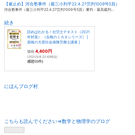
【雇止め】河合塾事件（最三小判平22.4.27労判1009号5頁）
河合塾事件（最三小判平22.4.27労判1009号5頁）審判：最高裁判…
続き
読めばわかる！社労士テキスト（2021
年対策） （合格のミカタシリーズ） [
資格の大原社会保険労務士講座 ]
4,400円
価格:
(2021/5/6 22:42時点)
感想(0件)
にほんブログ村
こちらも読んでください⇒数学と物理学のブログ