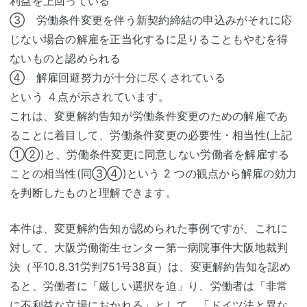
利益を上回っている
③ 労働条件変更を伴う新契約締結の申込みがそれに応
じない場合の解雇を正当化するに足りることもやむを得
ないものと認められる
④ 解雇回避努力が十分に尽くされている
という ４点が示されています。
これは、変更解約告知が労働条件変更のための解雇であ
ることに着目して、労働条件変更の必要性・相当性(上記
①②)と、労働条件変更に同意しない労働者を解雇する
ことの相当性(同③④)という 2 つの観点から解雇の効力
を判断したものと理解できます。
本件は、変更解約告知が認められた事例ですが、これに
対して、大阪労働衛生センター第一病院事件大阪地裁判
決（平10.8.31労判751号38頁）は、変更解約告知を認め
ると、労働者に「厳しい選択を迫」り、労働者は「非常
に不利益な立場におかれる」として、「ドイツ法と異な