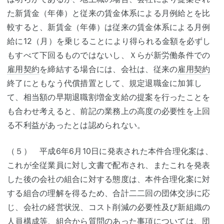
た新賃金（年俸）と従来の賃金体系による月例給とを比
較すると、新賃金（年俸）は従来の賃金体系による月例
給に12（月）を乗じることにより得られる金額を必ずし
もすべて下回るものではないし、Ｘらが新労働条件での
雇用契約
を締結する場合には、会社は、従来の
雇用契約
終了にともなう代償措置として、規定退職金に加算し
て、相当額の早期退職割増金支給の提案を行ったことを
も合わせ考えると、前記の業務上の高度の必要性を上回
る不利益があったとは認められない。
（５） 平成6年6月10日に発表された本件合理化案は、
これが全従業員に対し文書で配布され、またこれを発表
した後の会社の組合に対する態度は、本件合理化案に対
する組合の理解を得るため、合計二二回の団体交渉に応
じ、会社の経営状況、コスト削減の必要性及び新組織の
人員構成等、組合から質問のあった事項については、団