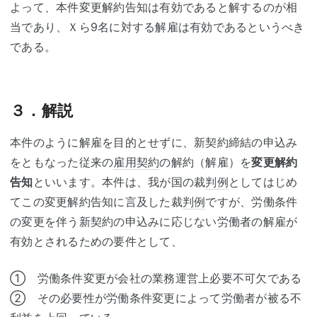
よって、本件変更解約告知は有効であると解するのが相
当であり、Ｘら9名に対する解雇は有効であるというべき
である。
３．解説
本件のように解雇を目的とせずに、新契約締結の申込み
をともなった従来の
雇用契約
の解約（解雇）を
変更解約
告知
といいます。本件は、我が国の裁
判例
としてはじめ
てこの変更解約告知に言及した裁
判例
ですが、労働条件
の変更を伴う新契約の申込みに応じない労働者の解雇が
有効とされるための要件として、
① 労働条件変更が会社の業務運営上必要不可欠である
② その必要性が労働条件変更によって労働者が被る不