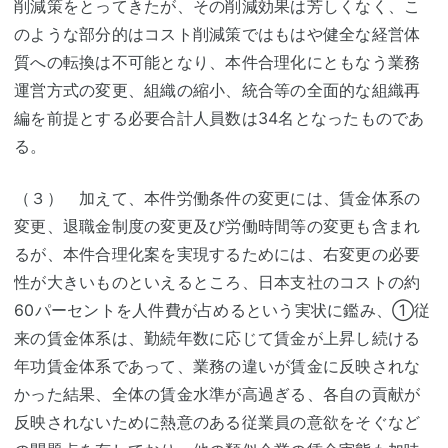
削減策をとってきたが、その削減効果は芳しくなく、こ
のような部分的はコスト削減策ではもはや健全な経営体
質への転換は不可能となり、本件合理化にともなう業務
運営方式の変更、組織の縮小、統合等の全面的な組織再
編を前提とする必要合計人員数は34名となったものであ
る。
（３） 加えて、本件労働条件の変更には、賃金体系の
変更、退職金制度の変更及び労働時間等の変更も含まれ
るが、本件合理化案を実現するためには、右変更の必要
性が大きいものといえるところ、日本支社のコストの約
60パーセントを人件費が占めるという実状に鑑み、①従
来の賃金体系は、勤続年数に応じて賃金が上昇し続ける
年功賃金体系であって、業務の違いが賃金に反映されな
かった結果、全体の賃金水準が高過ぎる、各自の貢献が
反映されないために熱意のある従業員の意欲をそぐなど