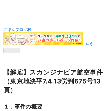
にほんブログ村
続き
【解雇】
スカンジナビア航空
事件
（東京地決平7.4.13労判675号13
頁）
１．事件の概要