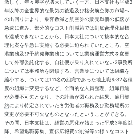
激しく、年々赤字が増大していく一方、日本支社も平成3
年以降の全世界的な景気の後退及び格安航空券の市場へ
の出回りにより、乗客数減と航空券の販売単価の低落が
急速に進み、部分的なコスト削減策では到底合理化目標
を達成できないことから、日本支社について抜本的な合
理化案を早急に実施する必要に迫られていたところ、空
港業務及び予約発券業務については業務運営方式を変更
して外部委託化する、自社便が乗り入れていない2事務所
については事務所を閉鎖する、営業等については組織を
縮小する、ついては111名の組織であった地上職を32名程
度の組織に変更するなど、全面的な人員整理、組織再編
が必要不可欠となり、その計画が図られた結果、
雇用契
約
により特定されていた各労働者の職務及び勤務場所の
変更が必要不可欠なものとなったということができる。
その間、日本支社は、経営の悪化が始まった平成3年度以
降、希望退職募集、宣伝広報費の削減等の様々なコスト