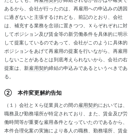
たとしても、再
雇用契約
が締結されるか否かは不確実で
あるから、会社が行ったのは、再雇用への申込みの誘因
に過ぎないと主張するけれども、前記のとおり、会社
は、補充する業務を念頭に置きつつ、Ｘらぞれぞれに対
してポジション及び賃金等の新労働条件を具体的に明示
して提案しているのであって、会社がこのように具体的
ポジションをあげて再雇用の提案を行いながら、再雇用
しないことがあるとは到底考えられないから、会社の右
提案は、新
雇用契約
締結の申込みであるというべきであ
る。
② 本件変更解約告知
（１）会社とＸら従業員との間の
雇用契約
においては、
職務及び勤務場所が特定されており、また、賃金及び労
働時間等が重要な雇用条件となっていたのであるから、
本件合理化案の実施により各人の職務、勤務場所、賃金