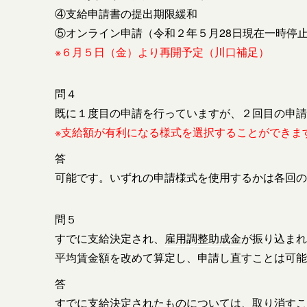
④支給申請書の提出期限緩和
⑤オンライン申請（令和２年５月28日現在一時停
※６月５日（金）より再開予定（川口補足）
問４
既に１度目の申請を行っていますが、２回目の申請
※支給額が有利になる様式を選択することができま
答
可能です。いずれの申請様式を使用するかは各回の
問５
すでに支給決定され、
雇用調整助成金
が振り込まれ
平均賃金額を改めて算定し、申請し直すことは可能
答
すでに支給決定されたものについては、取り消すこ