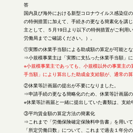
答
国内及び海外における
新型コロナウイルス
感染症
の
の特例措置に加えて、手続きの更なる簡素化を講じ
主として、５月19日より以下の特例措置がご利用
労働局までご確認ください。）。
①実際の休業手当額による助成額の算定が可能とな
⇒小規模事業主は「実際に支払った休業手当額」に
※小規模事業主であっても、小規模以外の事業主の
手当額」により算出した
助成金
支給額が、通常の算
②休業等計画届の提出が不要になりました。
⇒申請手続の更なる簡略化のため、休業等計画届の
※休業等計画届と一緒に提出していた書類は、支給
③平均賃金額の算定方法の簡素化
⇒これまで「労働保険確定保険料申告書」を用いて
「所定労働日数」について、これまで過去１年分の