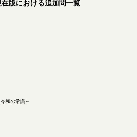
 日現在版における追加問一覧
～令和の常識～