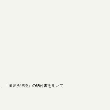
り、「源泉
所得税
」の納付書を用いて