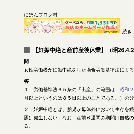
にほんブログ村
続き
【妊娠中絶と産前産後休業】（昭26.4.2
問
女
性労働
者が妊娠中絶をした場合
労働基準法
による
答
１．
労働基準法
６５条の「出産」の範囲は、
昭和２
月以上というのは８５日以上のことである。）の分
２．妊娠中絶とは、胎児が母体外において生存を続
題は発生しない。なお、産前６週間の期間は自然の
る。