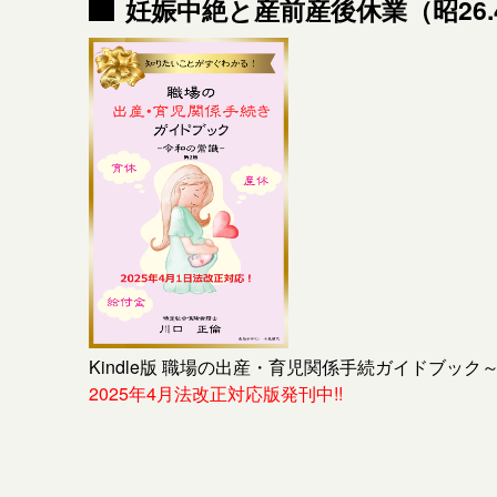
妊娠中絶と産前産後休業（昭26.4
Kindle版 職場の出産・育児関係手続ガイドブック
2025年4月法改正対応版発刊中!!