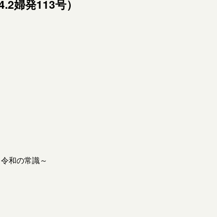
.2婦発113号）
～令和の常識～