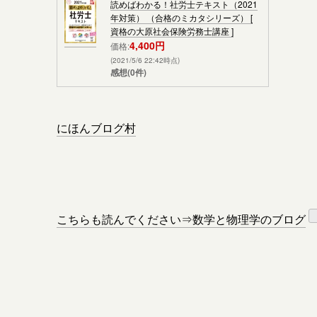
読めばわかる！社労士テキスト（2021
年対策） （合格のミカタシリーズ） [
資格の大原社会保険労務士講座 ]
4,400円
価格:
(2021/5/6 22:42時点)
感想(0件)
にほんブログ村
こちらも読んでください⇒数学と物理学のブログ