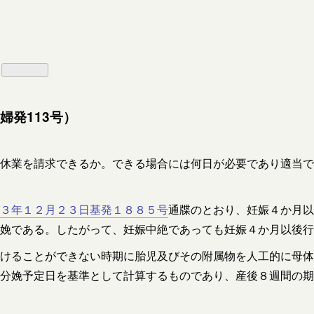
婦発113号）
休業を請求できるか。できる場合には何日が必要であり適当で
３年１２月２３日基発１８８５号
通牒のとおり、妊娠４か月以
娩である。したがって、妊娠中絶であっても妊娠４か月以後行
けることができない時期に胎児及びその附属物を人工的に母体
分娩予定日を基準として計算するものであり、産後８週間の期