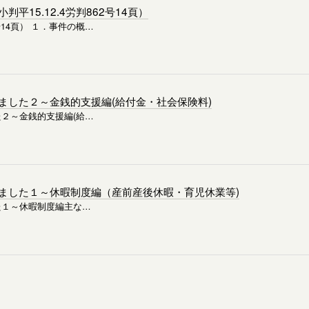
15.12.4労判862号14頁）
号14頁） １．事件の概…
ました２～金銭的支援編(給付金・社会保険料)
２～金銭的支援編(給…
ました１～休暇制度編（産前産後休暇・育児休業等)
た１～休暇制度編主な…