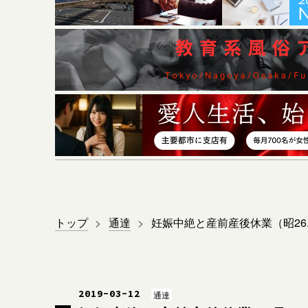
トップ
>
通達
>
妊娠中絶と産前産後休業（昭26.4
2019
-
03
-
12
通達