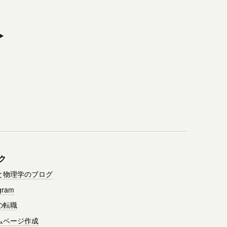
ク
と物理学のブログ
gram
の転職
ムページ作成